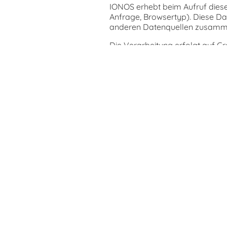
IONOS erhebt beim Aufruf diese
Anfrage, Browsertyp). Diese Dat
anderen Datenquellen zusamm
Die Verarbeitung erfolgt auf Gru
3. Kontaktaufnahme
Wenn du uns per Kontaktformula
mögliche Anschlussfragen gesp
Diese Daten geben wir nicht ohne
Die Verarbeitung erfolgt auf Gru
DSGVO.
4. Verwendung von Google M
Auf dieser Website ist Google 
Dublin 4, Irland.
Zur Nutzung der Funktionen von