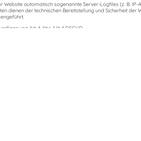
r Website automatisch sogenannte Server-Logfiles (z. B. IP-
en dienen der technischen Bereitstellung und Sicherheit der 
engeführt.
ndlage von Art. 6 Abs. 1 lit. f DSGVO.
r oder E-Mail kontaktierst, werden deine Angaben zur Bearb
eichert.
 deine Einwilligung weiter.
ndlage von Art. 6 Abs. 1 lit. b DSGVO (vorvertragliche Maßnahme
aps
Maps eingebunden, ein Dienst der Google Ireland Limited, Gor
 Google Maps ist es notwendig, deine IP-Adresse zu speiche