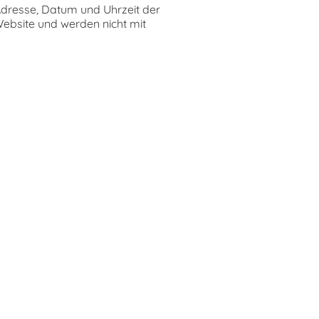
Adresse, Datum und Uhrzeit der
Website und werden nicht mit
eitung der Anfrage sowie für
n) sowie Art. 6 Abs. 1 lit. f
don House, Barrow Street,
rn. Diese Informationen werden